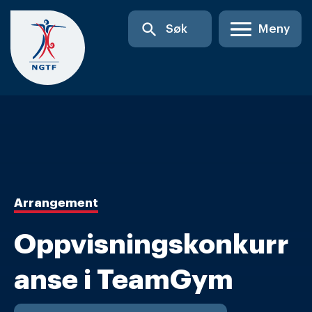
Skip
search
Søk
Meny
to
content
Arrangement
Oppvisningskonkurr
anse i TeamGym