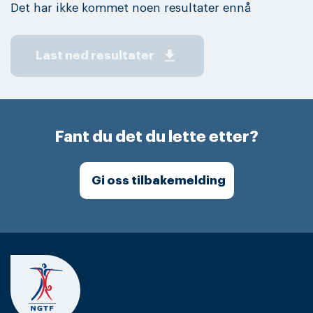
Det har ikke kommet noen resultater ennå
get_app
Last ned resultater
Fant du det du lette etter?
Gi oss tilbakemelding