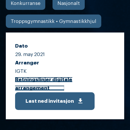
Konkurranse
Nasjonalt
Troppsgymnastikk • Gymnastikkhjul
Dato
29. may
2021
Arrangør
IGTK
Retningslinjer digitale
arrangement
get_app
Last ned invitasjon