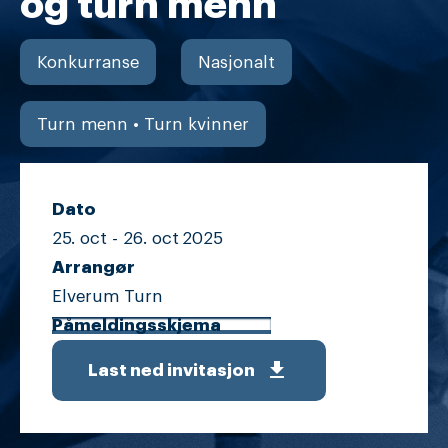
og turn menn
Konkurranse
Nasjonalt
Turn menn • Turn kvinner
Dato
25. oct -
26. oct
2025
Arrangør
Elverum Turn
Påmeldingsskjema
get_app
Last ned invitasjon