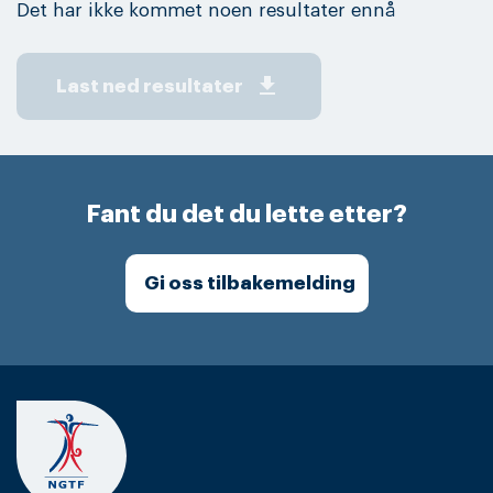
Det har ikke kommet noen resultater ennå
get_app
Last ned resultater
Fant du det du lette etter?
Gi oss tilbakemelding