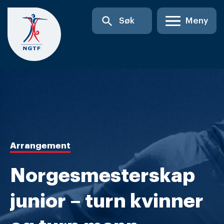
Skip
search
Søk
Meny
to
content
Arrangement
Norgesmesterskap
junior – turn kvinner