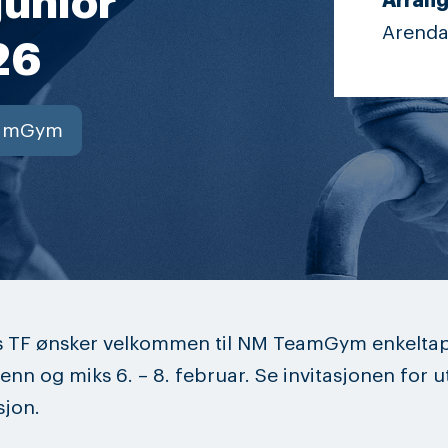
junior
Arrang
Arenda
26
amGym
s TF ønsker velkommen til NM TeamGym enkeltap
enn og miks 6. – 8. februar. Se invitasjonen for u
sjon.