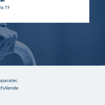
ør
ls TF
parater,
tfyllende