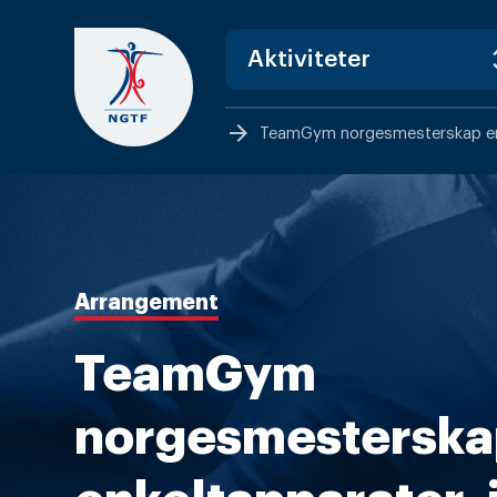
Skip
to
content
arrow_forward
TeamGym norgesmesterskap enk
Arrangement
TeamGym
norgesmesterska