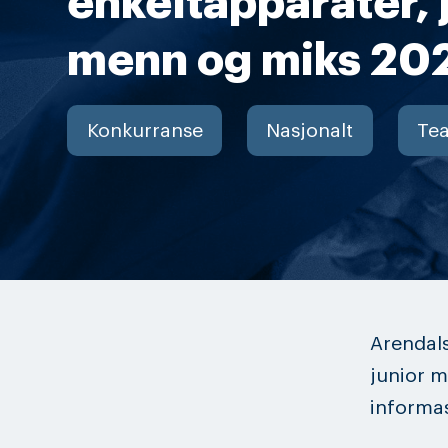
enkeltapparater, 
menn og miks 20
Konkurranse
Nasjonalt
Te
Arendal
junior m
informa