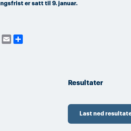
gsfrist er satt til 9. januar.
cebook
Twitter
Email
Share
Resultater
Last ned resultat