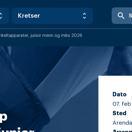
search
eltapparater, junior menn og miks 2026
Dato
07. feb 
p
Sted
Arenda