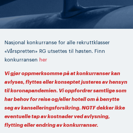
Nasjonal konkurranse for alle rekruttklasser
«Vårspretten» RG utsettes til høsten. Finn
konkurransen
her
Vi gjør oppmerksomme på at konkurranser kan
avlyses, flyttes eller konseptet justeres av hensyn
til koronapandemien. Vi oppfordrer samtlige som
har behov for reise og/eller hotell om å benytte
seg av kanselleringsforsikring. NGTF dekker ikke
eventuelle tap av kostnader ved avlysning,
flytting eller endring av konkurranser.