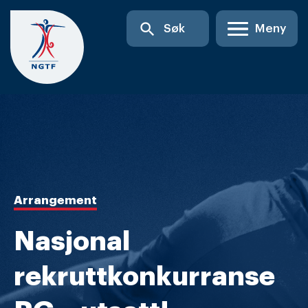
Skip
search
Søk
Meny
to
content
Arrangement
Nasjonal
rekruttkonkurranse