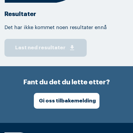
Resultater
Det har ikke kommet noen resultater ennå
get_app
Last ned resultater
Fant du det du lette etter?
Gi oss tilbakemelding