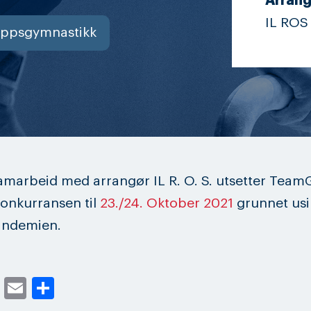
Arrang
IL ROS
oppsgymnastikk
amarbeid med arrangør IL R. O. S. utsetter Tea
konkurransen til
23./24. Oktober 2021
grunnet usi
andemien.
cebook
Twitter
Email
Share