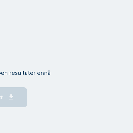
en resultater ennå
get_app
er