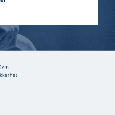
ør
mGym
kkerhet