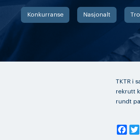
Konkurranse
Nasjonalt
Tr
TKTR i s
rekrutt 
rundt p
Fa