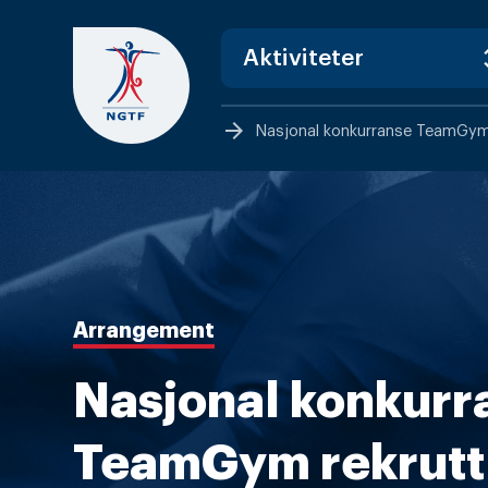
Skip
to
content
arrow_forward
Nasjonal konkurranse TeamGym r
Arrangement
Nasjonal konkurr
TeamGym rekrutt 