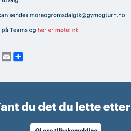
 utvalg
l kan sendes moreogromsdalgtk@gymogturn.no
r på Teams og
her er møtelink
cebook
Twitter
Email
Share
ant du det du lette ette
Gi oss tilbakemelding