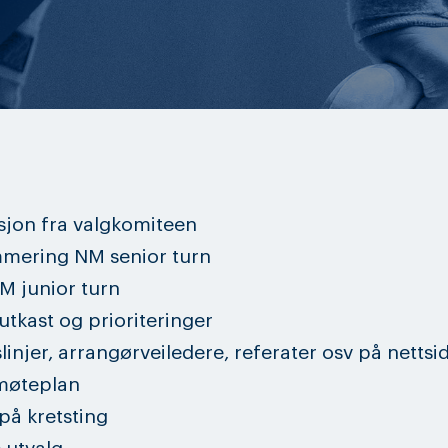
sjon fra valgkomiteen
ering NM senior turn
M junior turn
utkast og prioriteringer
linjer, arrangørveiledere, referater osv på nettsi
 møteplan
på kretsting