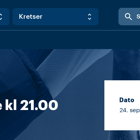
search
Dato
kl 21.00
24. sep