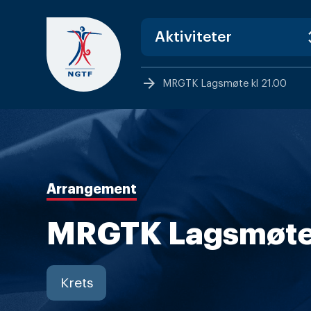
Skip
to
content
arrow_forward
MRGTK Lagsmøte kl 21.00
Arrangement
MRGTK Lagsmøte 
Krets