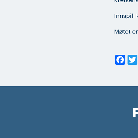
Kretsens
Innspil
Møtet e
Fa
F