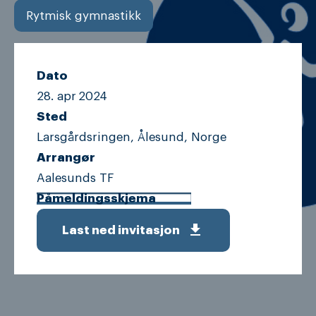
Rytmisk gymnastikk
Dato
28. apr
2024
Sted
Larsgårdsringen, Ålesund, Norge
Arrangør
Aalesunds TF
Påmeldingsskjema
get_app
Last ned invitasjon