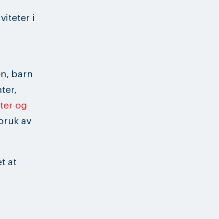
iteter i
en, barn
ter,
ter og
bruk av
t at