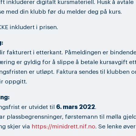
ft inkluderer digitalt kursmateriell. Husk å avtale
se med din klubb før du melder deg på kurs.
KE inkludert i prisen.
:
lir fakturert i etterkant. Påmeldingen er bindend
æring er gyldig for å slippe å betale kursavgift ett
gsfristen er utløpt. Faktura sendes til klubben o
ir oppgitt.
ing:
gsfrist er utvidet til
6. mars 2022
.
ar plassbegrensninger, førstemann til mølla gjeld
g skjer via
https://minidrett.nif.no
. Se lenke øver