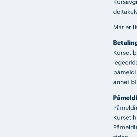
Kursavgi
deltakel
Mat er IK
Betaling
Kurset b
legeerkl
påmeldin
annet bl
Påmeld
Påmeldin
Kurset h
Påmeldin