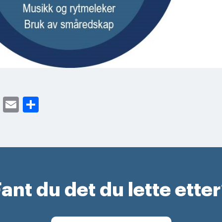
cebook
Twitter
Email
Share
ant du det du lette ette