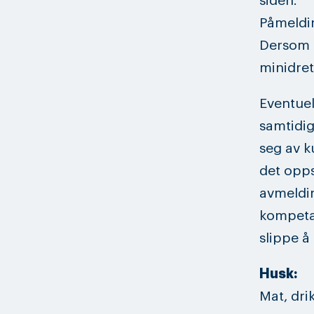
siden.
Påmeldin
Dersom p
minidret
Eventuel
samtidig
seg av k
det opps
avmeldin
kompeta
slippe å
Husk:
Mat, dri