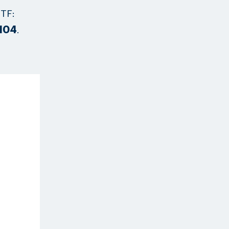
TF:
104
.