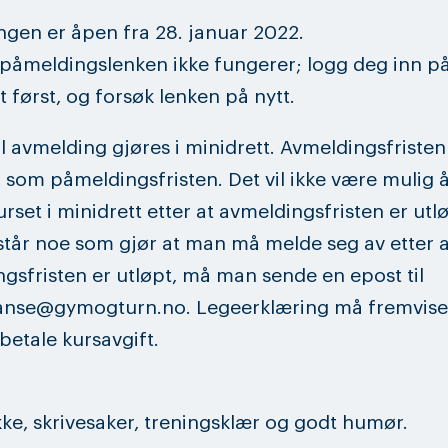
gen er åpen fra 28. januar 2022.
åmeldingslenken ikke fungerer; logg deg inn p
t først, og forsøk lenken på nytt.
l avmelding gjøres i minidrett. Avmeldingsfristen
 som påmeldingsfristen. Det vil ikke være mulig 
urset i minidrett etter at avmeldingsfristen er utlø
tår noe som gjør at man må melde seg av etter a
gsfristen er utløpt, må man sende en epost til
nse@gymogturn.no. Legeerklæring må fremvises
 betale kursavgift.
kke, skrivesaker, treningsklær og godt humør.