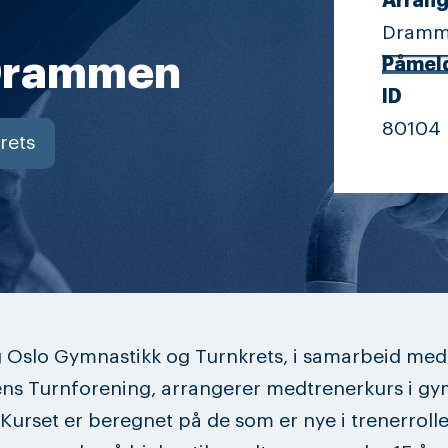
Arrang
Dramm
 Drammen
Påmel
ID
80104
rets
 Oslo Gymnastikk og Turnkrets, i samarbeid med
s Turnforening, arrangerer medtrenerkurs i gy
 Kurset er beregnet på de som er nye i trenerrolle