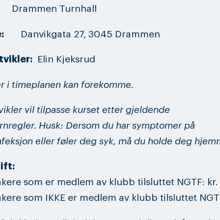
d:
Drammen Turnhall
se:
Danvikgata 27, 3045 Drammen
tvikler:
Elin Kjeksrud
r i timeplanen kan forekomme.
ikler vil tilpasse kurset etter gjeldende
rnregler. Husk: Dersom du har symptomer på
infeksjon eller føler deg syk, må du holde deg hje
ift:
akere som er medlem av klubb tilsluttet NGTF: kr.
akere som IKKE er medlem av klubb tilsluttet NGT