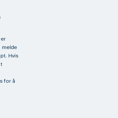
å
 er
å melde
pt. Hvis
t
 for å