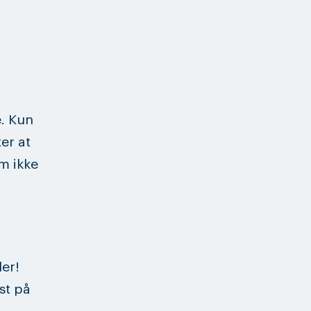
e. Kun
er at
m ikke
er!
st på