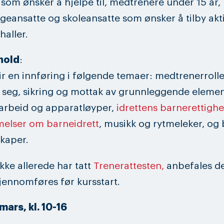
 som ønsker å hjelpe til, medtrenere under 15 år,
eansatte og skoleansatte som ønsker å tilby aktiv
haller.
hold
:
ir en innføring i følgende temaer: medtrenerroll
 seg, sikring og mottak av grunnleggende elemen
arbeid og apparatløyper,
idrettens barnerettighe
elser om barneidrett
, musikk og rytmeleker, og 
kaper.
ikke allerede har tatt
Trenerattesten,
anbefales de
ennomføres før kursstart.
 mars, kl. 10-16