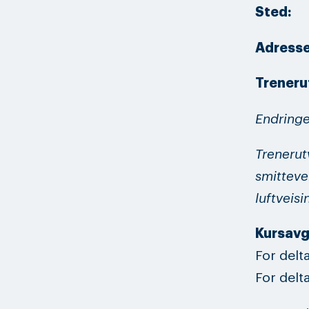
Ste
Adres
Treneru
Endringe
Trenerutv
smitteve
luftveis
Kursavg
For delt
For delt