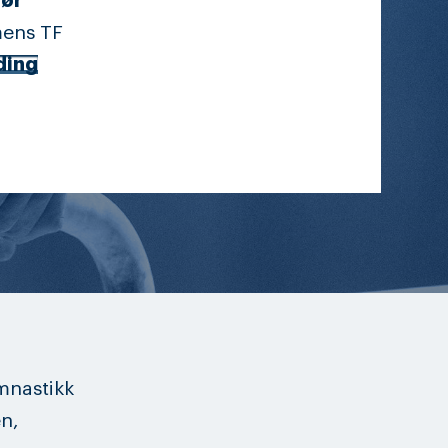
ør
ens TF
ding
mnastikk
n,