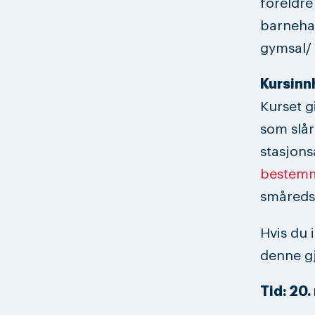
foreldre
barnehag
gymsal/ 
Kursinn
Kurset g
som slår
stasjons
bestemm
småreds
Hvis du 
denne gj
Tid: 20.