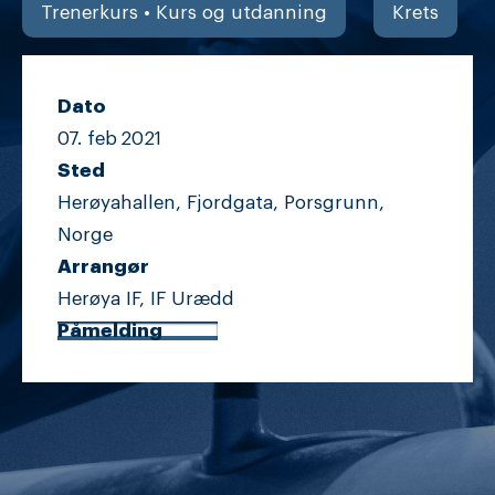
Trenerkurs • Kurs og utdanning
Krets
Dato
07. feb
2021
Sted
Herøyahallen, Fjordgata, Porsgrunn,
Norge
Arrangør
Herøya IF, IF Urædd
Påmelding