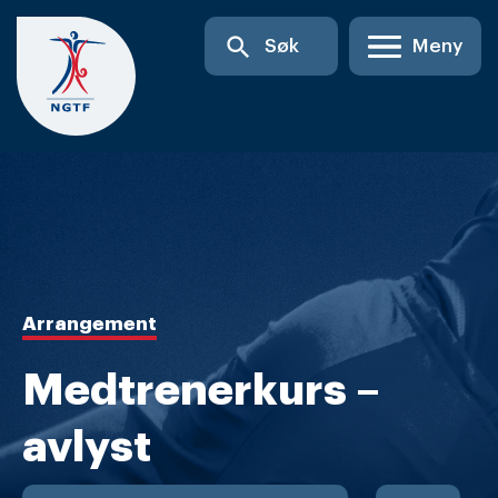
Skip
search
Søk
Meny
to
content
Arrangement
Medtrenerkurs –
avlyst