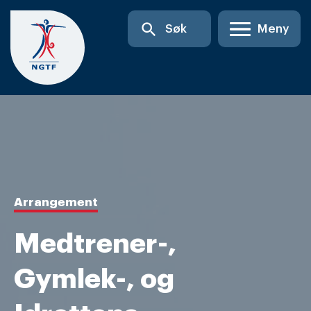
Skip
search
Søk
Meny
to
content
Arrangement
Medtrener-,
Gymlek-, og