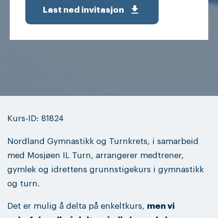
get_app
Last ned invitasjon
Kurs-ID: 81824
Nordland Gymnastikk og Turnkrets, i samarbeid
med Mosjøen IL Turn, arrangerer medtrener,
gymlek og idrettens grunnstigekurs i gymnastikk
og turn.
Det er mulig å delta på enkeltkurs,
men vi