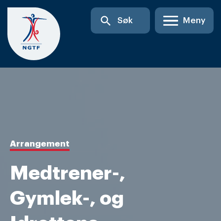
Skip
search
Søk
Meny
to
content
Arrangement
Medtrener-,
Gymlek-, og