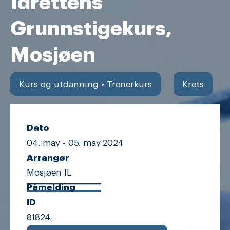
Idrettens
Grunnstigekurs,
Mosjøen
Kurs og utdanning • Trenerkurs
Krets
Dato
04. may -
05. may
2024
Arrangør
Mosjøen IL
Påmelding
ID
81824