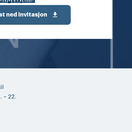
dingsskjema
get_app
st ned invitasjon
il
 – 22.