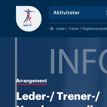
Skip
to
content
arrow_forward
Leder-/ Trener-/ Ungdomssamli
Arrangement
Leder-/ Trener-/