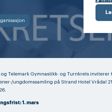
Påmel
La
ganisasjon
 og Telemark Gymnastikk- og Turnkrets inviterer t
rener-/ungdomssamling på Strand Hotel Vrådal 21.
26.
gsfrist: 1. mars