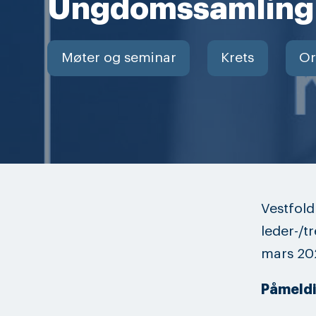
Ungdomssamling
Møter og seminar
Krets
Or
Vestfold
leder-/t
mars 20
Påmeldin