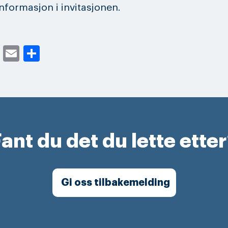
nformasjon i invitasjonen.
cebook
Twitter
Email
Share
ant du det du lette ette
Gi oss tilbakemelding