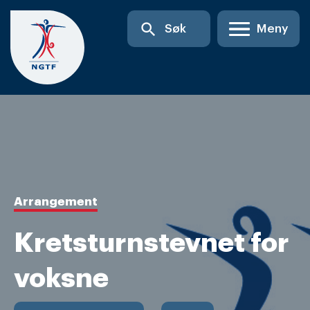
Skip
search
Søk
Meny
to
content
Arrangement
Kretsturnstevnet for
voksne