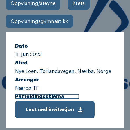
Oppvisning/stevne
Krets
Oppvisningsgymnastikk
Dato
11. jun
2023
Sted
Nye Loen, Torlandsvegen, Nærbø, Norge
Arrangør
Nærbø TF
Påmeldingsskjema
get_app
Last ned invitasjon