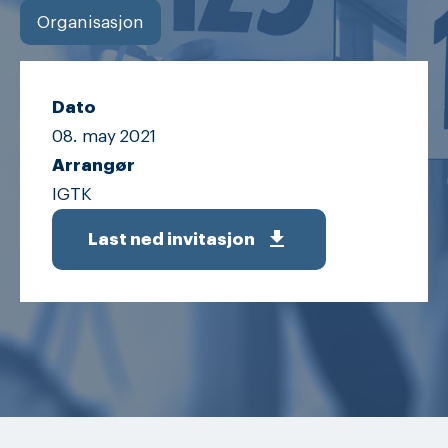
Organisasjon
Dato
08. may
2021
Arrangør
IGTK
get_app
Last ned invitasjon