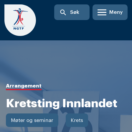
Skip
search
Søk
Meny
to
content
Arrangement
Kretsting Innlandet
Møter og seminar
Krets