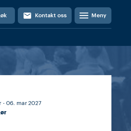
email
Søk
Kontakt oss
Meny
 -
06. mar
2027
ør