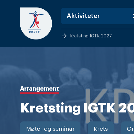
Skip
to
content
arrow_forward
Kretsting IGTK 2027
Arrangement
Kretsting IGTK 2
Møter og seminar
Krets
Or