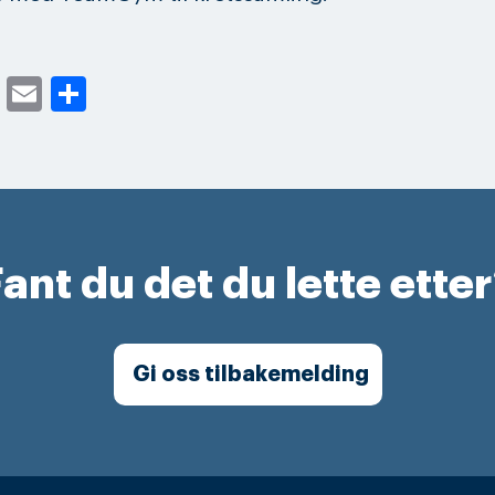
cebook
Twitter
Email
Share
ant du det du lette ette
Gi oss tilbakemelding