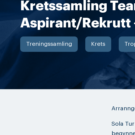
Kretssamling T
Aspirant/Rekrutt 
Treningssamling
Krets
Tro
Arrannge
Sola Tur
begynne