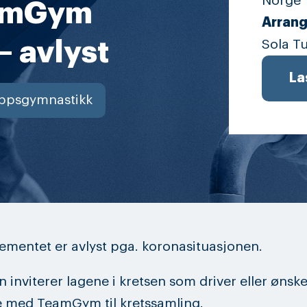
Norge
eamGym
Arrang
– avlyst
Sola T
La
ppsgymnastikk
mentet er avlyst pga. koronasituasjonen.
n inviterer lagene i kretsen som driver eller ønske
 med TeamGym til kretssamling.