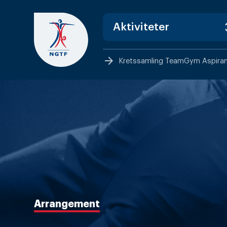
Skip
to
content
arrow_forward
Kretssamling TeamGym Aspirant
Arrangement