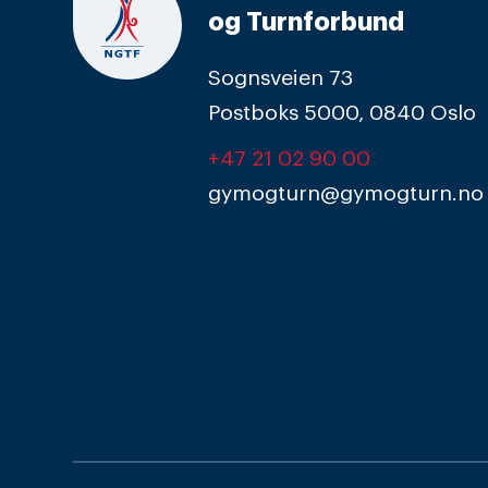
og Turnforbund
Sognsveien 73
Postboks 5000, 0840 Oslo
+47 21 02 90 00
gymogturn@gymogturn.no