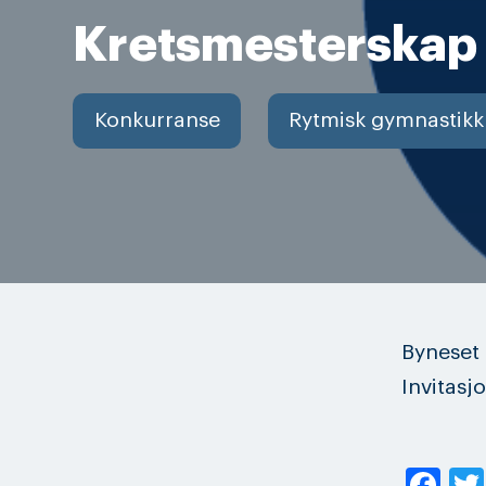
Kretsmesterskap 
Konkurranse
Rytmisk gymnastikk
Byneset 
Invitasj
Fa