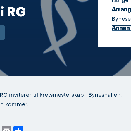
Norge
i RG
Arrang
Bynese
Annen 
RG inviterer til kretsmesterskap i Byneshallen.
on kommer.
cebook
Twitter
Email
Share