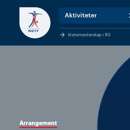
Skip
to
content
arrow_forward
Kretsmesterskap i RG
Arrangement