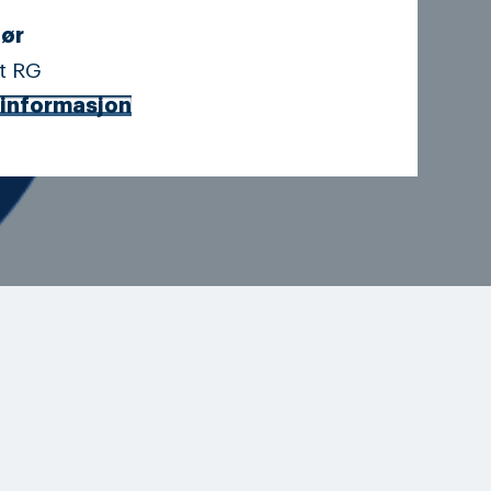
ør
t RG
informasjon