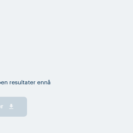
en resultater ennå
get_app
er