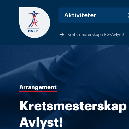
Skip
to
content
arrow_forward
Kretsmesterskap i RG-Avlyst!
Arrangement
Kretsmesterskap 
Avlyst!