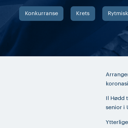
Konkurranse
Krets
Rytmisk
Arrangem
koronasi
Il Hødd t
senior i
Ytterlig