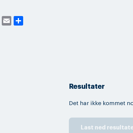
cebook
Twitter
Email
Share
Resultater
Det har ikke kommet no
Last ned resultat