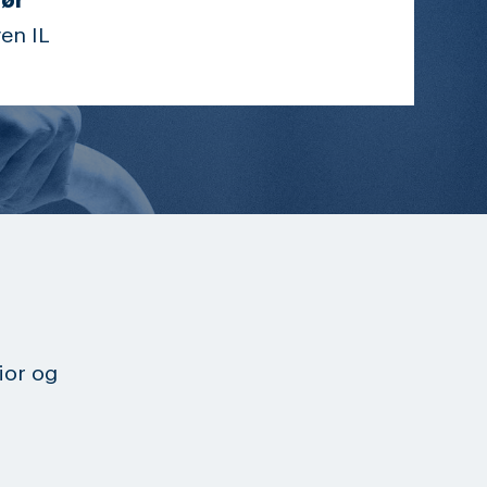
ør
en IL
nior og