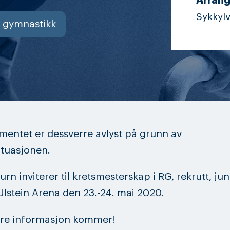
Arrang
Sykkylv
 gymnastikk
entet er dessverre avlyst på grunn av
tuasjonen.
urn inviterer til kretsmesterskap i RG, rekrutt, ju
 Ulstein Arena den 23.-24. mai 2020.
ere informasjon kommer!