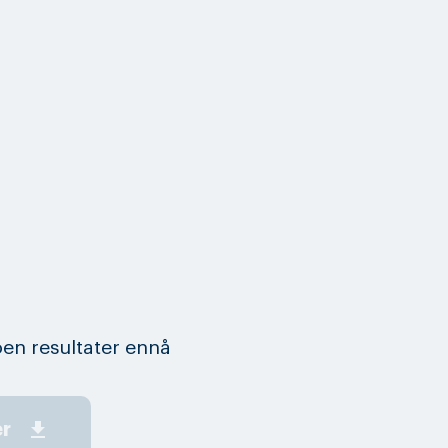
en resultater ennå
get_app
er