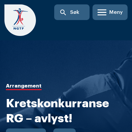
Skip
search
Søk
Meny
to
content
Arrangement
Kretskonkurranse
RG – avlyst!