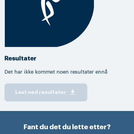
Resultater
Det har ikke kommet noen resultater ennå
get_app
Last ned resultater
Fant du det du lette etter?