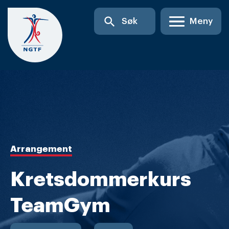
Skip
search
Søk
Meny
to
content
Arrangement
Kretsdommerkurs
TeamGym