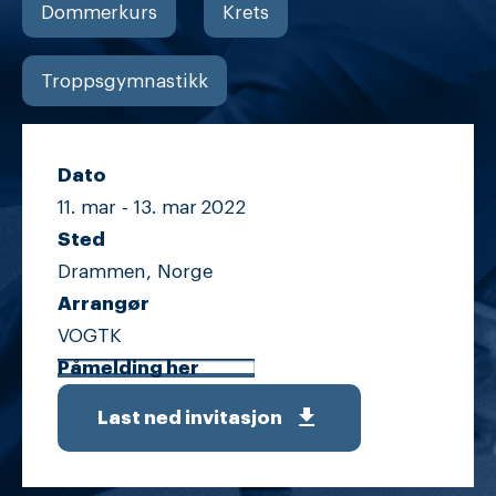
Dommerkurs
Krets
Troppsgymnastikk
Dato
11. mar -
13. mar
2022
Sted
Drammen, Norge
Arrangør
VOGTK
Påmelding her
get_app
Last ned invitasjon