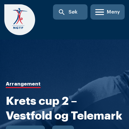
Skip
search
Søk
Meny
to
content
Arrangement
Krets cup 2 –
Vestfold og Telemark