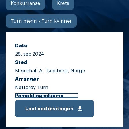
Konkurranse
Krets
Turn menn • Turn kvinner
Dato
28. sep
2024
Sted
Messehall A, Tønsberg, Norge
Arrangør
Nøtterøy Turn
Påmeldingsskjema
get_app
Last ned invitasjon