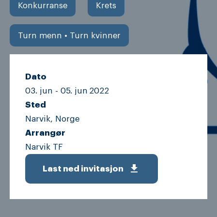
Konkurranse
Krets
Turn menn • Turn kvinner
Dato
03. jun -
05. jun
2022
Sted
Narvik, Norge
Arrangør
Narvik TF
get_app
Last ned invitasjon