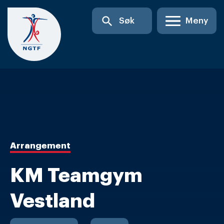
Skip
search
Søk
Meny
to
content
Arrangement
KM Teamgym
Vestland