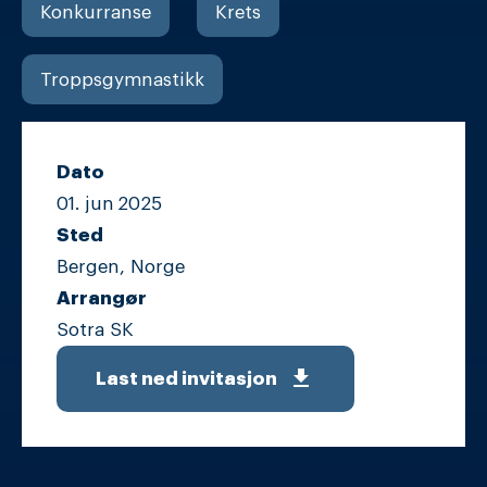
Konkurranse
Krets
Troppsgymnastikk
Dato
01. jun
2025
Sted
Bergen, Norge
Arrangør
Sotra SK
get_app
Last ned invitasjon