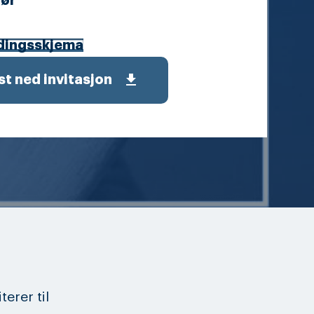
ør
dingsskjema
get_app
st ned invitasjon
erer til