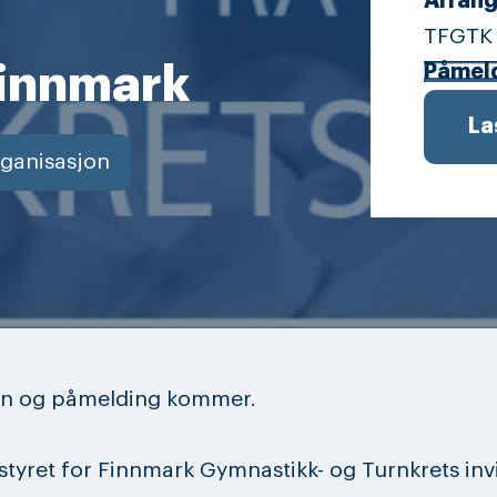
Arrang
TFGTK
 Finnmark
Påmel
La
ganisasjon
jon og påmelding kommer.
styret for Finnmark Gymnastikk- og Turnkrets invit