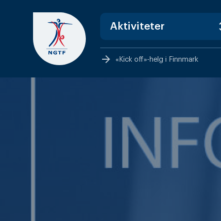
Skip
to
content
arrow_forward
«Kick off»-helg i Finnmark