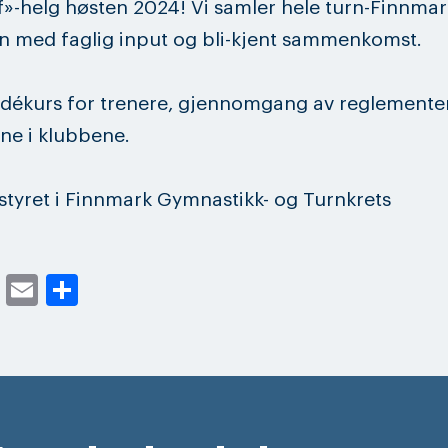
f»-helg høsten 2024! Vi samler hele turn-Finnmar
n med faglig input og bli-kjent sammenkomst.
 idékurs for trenere, gjennomgang av reglemente
ene i klubbene.
styret i Finnmark Gymnastikk- og Turnkrets
cebook
Twitter
Email
Share