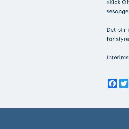
«Kick Of
sesonge
Det blir
for styr
Interims
Fa