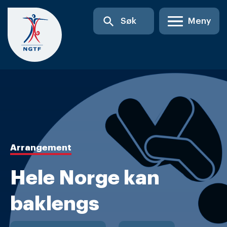
Skip
search
Søk
Meny
to
content
Arrangement
Hele Norge kan
baklengs