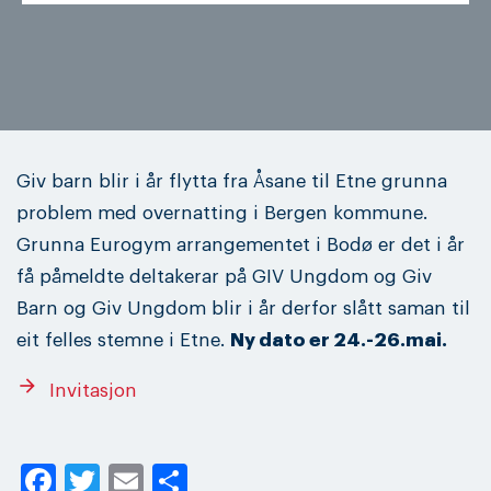
Giv barn blir i år flytta fra Åsane til Etne grunna
problem med overnatting i Bergen kommune.
Grunna Eurogym arrangementet i Bodø er det i år
få påmeldte deltakerar på GIV Ungdom og Giv
Barn og Giv Ungdom blir i år derfor slått saman til
eit felles stemne i Etne.
Ny dato er 24.-26.mai.
arrow_forward
Invitasjon
Facebook
Twitter
Email
Share