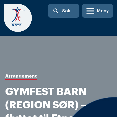
Skip
search
Søk
Meny
to
content
Arrangement
GYMFEST BARN
(REGION SØR) –