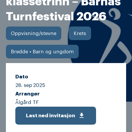
klassetrinn – Barnas
Turnfestival 2026
Oppvisning/stevne
Krets
Bredde • Barn og ungdom
Dato
28. sep
2025
Arrangør
Ålgård TF
get_app
Last ned invitasjon