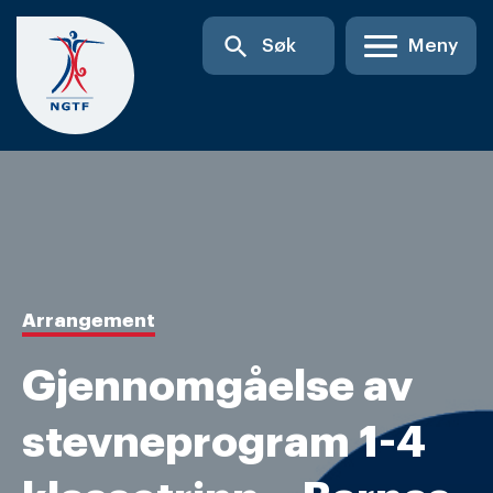
Skip
search
Søk
Meny
to
content
Arrangement
Gjennomgåelse av
stevneprogram 1-4