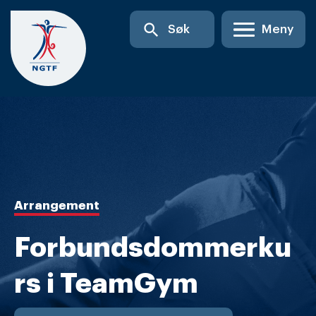
Skip
search
Søk
Meny
to
content
Arrangement
Forbundsdommerku
rs i TeamGym