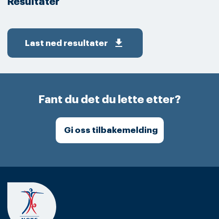
Resultater
get_app
Last ned resultater
Fant du det du lette etter?
Gi oss tilbakemelding