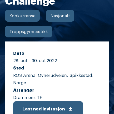
Challenge
Konkurranse
Nasjonalt
Troppsgymnastikk
Dato
28. oct -
30. oct
2022
Sted
ROS Arena, Ovnerudveien, Spikkestad,
Norge
Arrangør
Drammens TF
get_app
Last ned invitasjon