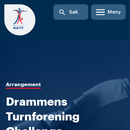
Skip
search
Søk
Meny
to
content
Arrangement
Drammens
Turnforening