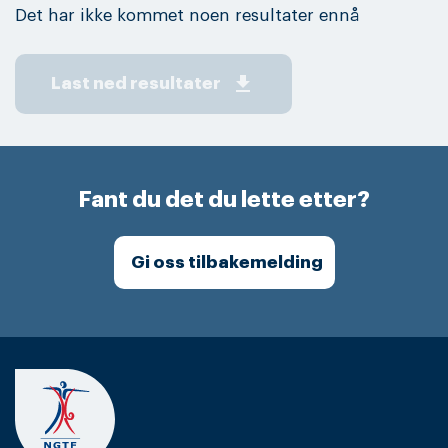
Det har ikke kommet noen resultater ennå
get_app
Last ned resultater
Fant du det du lette etter?
Gi oss tilbakemelding