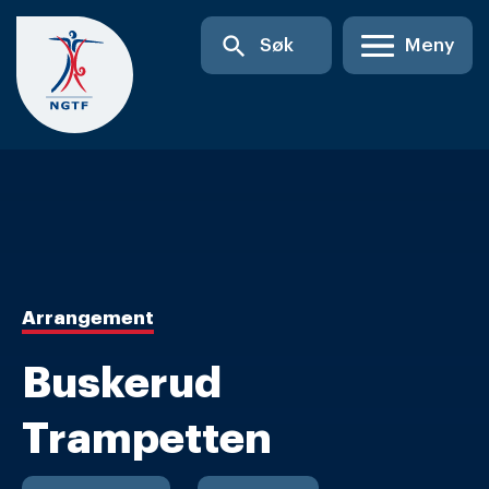
Skip
search
Søk
Meny
to
content
Arrangement
Buskerud
Trampetten