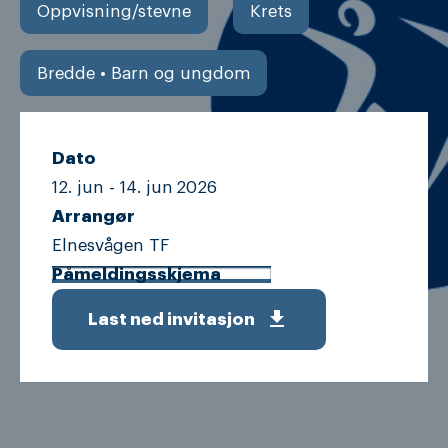
Oppvisning/stevne
Krets
Bredde • Barn og ungdom
Dato
12. jun -
14. jun
2026
Arrangør
Elnesvågen TF
Påmeldingsskjema
get_app
Last ned invitasjon