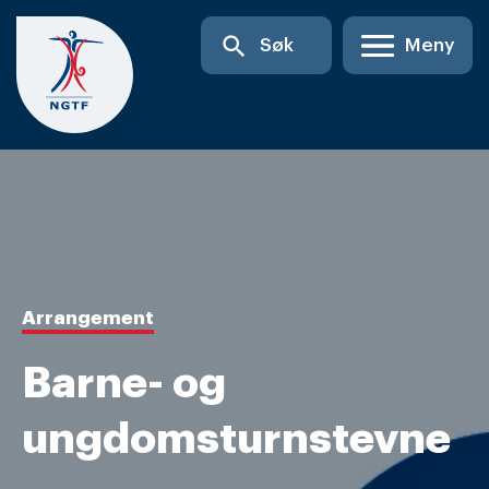
Skip
search
Søk
Meny
to
content
Arrangement
Barne- og
ungdomsturnstevne