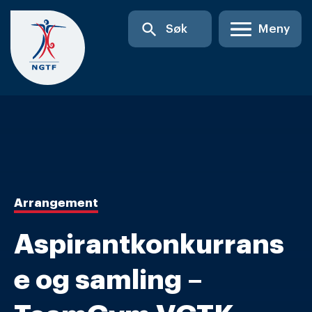
Skip
search
Søk
Meny
to
content
Arrangement
Aspirantkonkurrans
e og samling –