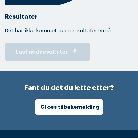
Resultater
Det har ikke kommet noen resultater ennå
get_app
Last ned resultater
Fant du det du lette etter?
Gi oss tilbakemelding