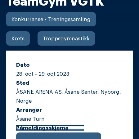
TeamGym VGTK
Konkurranse • Treningssamling
Krets
Troppsgymnastikk
Dato
28. oct -
29. oct
2023
Sted
ÅSANE ARENA AS, Åsane Senter, Nyborg,
Norge
Arrangør
Åsane Turn
Påmeldingsskjema