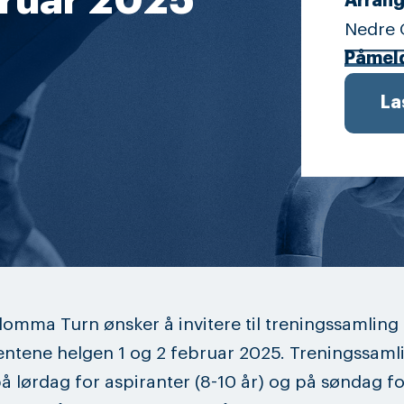
ebruar 2025
Arrang
Nedre
Påmel
La
omma Turn ønsker å invitere til treningssamling 
entene helgen 1 og 2 februar 2025. Treningssamli
å lørdag for aspiranter (8-10 år) og på søndag fo