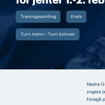
for jenter 1.-2. f
Treningssamling
Krets
Turn menn • Turn kvinner
Nedre Gl
yngste j
foregå p