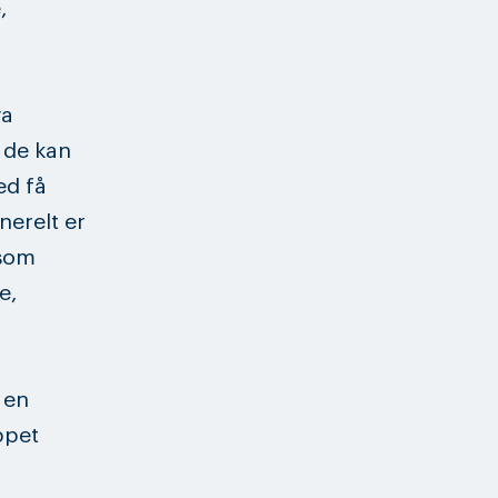
,
va
 de kan
ed få
nerelt er
 som
e,
 en
ppet