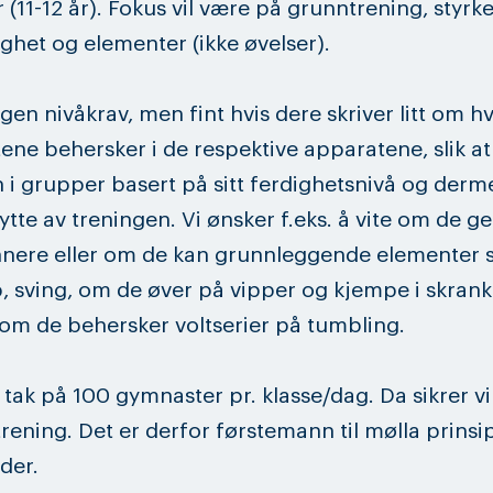
r (11-12 år). Fokus vil være på grunntrening, styrke
ghet og elementer (ikke øvelser).
ngen nivåkrav, men fint hvis dere skriver litt om h
ne behersker i de respektive apparatene, slik at
n i grupper basert på sitt ferdighetsnivå og derm
ytte av treningen. Vi ønsker f.eks. å vite om de ge
nere eller om de kan grunnleggende elementer
, sving, om de øver på vipper og kjempe i skrank
 om de behersker voltserier på tumbling.
t tak på 100 gymnaster pr. klasse/dag. Da sikrer vi
 trening. Det er derfor førstemann til mølla prinsi
der.