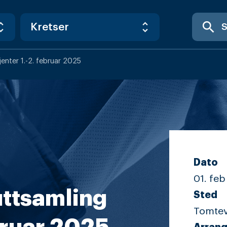
search
enter 1.-2. februar 2025
Dato
01. feb 
uttsamling
Sted
Tomteve