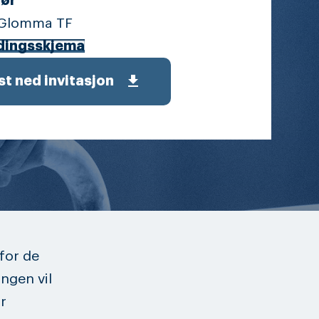
ør
 Glomma TF
dingsskjema
get_app
st ned invitasjon
for de
ngen vil
r