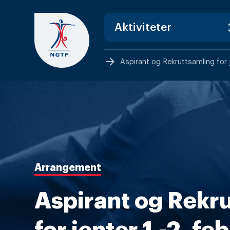
Skip
to
content
arrow_forward
Aspirant og Rekruttsamling for j
Arrangement
Aspirant og Rekr