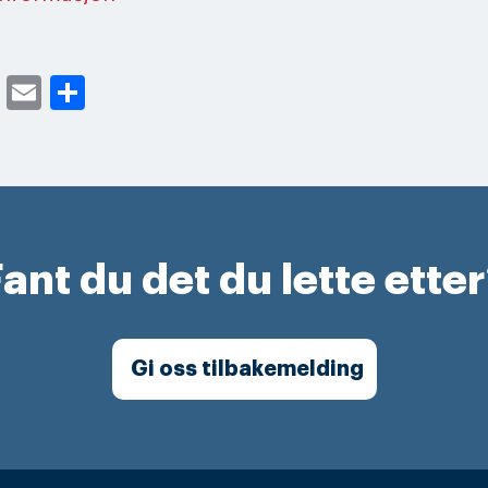
cebook
Twitter
Email
Share
ant du det du lette ette
Gi oss tilbakemelding