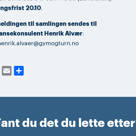
ngsfrist 20.10
.
eldingen til samlingen sendes til
ansekonsulent Henrik Alvær
:
 henrik.alvaer@gymogturn.no
cebook
Twitter
Email
Share
ant du det du lette ette