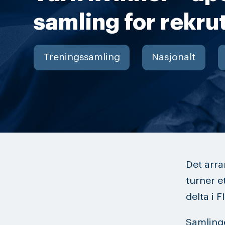
samling for rekrut
Treningssamling
Nasjonalt
Det arra
turner e
delta i 
Samlinge