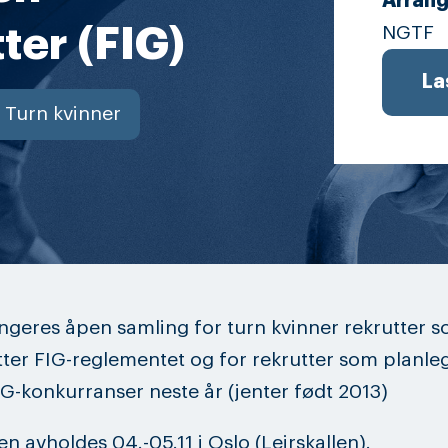
Arrang
ter (FIG)
NGTF
La
Turn kvinner
ngeres åpen samling for turn kvinner rekrutter 
tter FIG-reglementet og for rekrutter som planle
FIG-konkurranser neste år (jenter født 2013)
n avholdes 04.-05.11 i Oslo (Leirskallen).