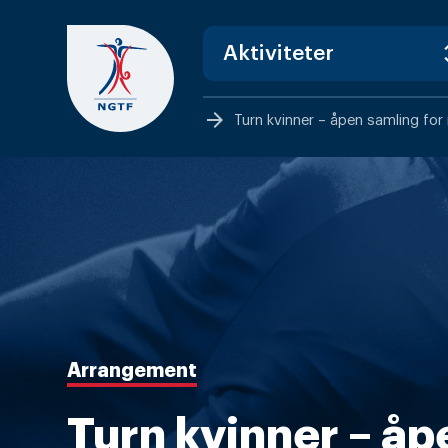
Skip
to
content
arrow_forward
Turn kvinner – åpen samling for 
Arrangement
Turn kvinner – åp