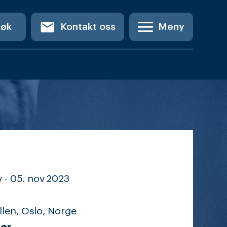
email
Søk
Kontakt oss
Meny
 -
05. nov
2023
llen, Oslo, Norge