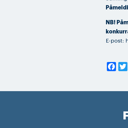
Påmeldi
NB! Påm
konkurr
E-post:
Fa
F