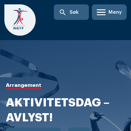
Skip
search
Søk
Meny
to
content
Arrangement
AKTIVITETSDAG –
AVLYST!