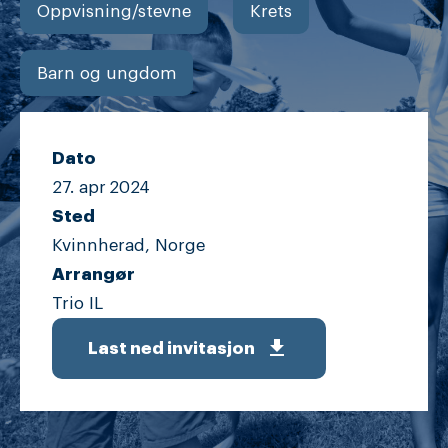
Oppvisning/stevne
Krets
Barn og ungdom
Dato
27. apr
2024
Sted
Kvinnherad, Norge
Arrangør
Trio IL
get_app
Last ned invitasjon