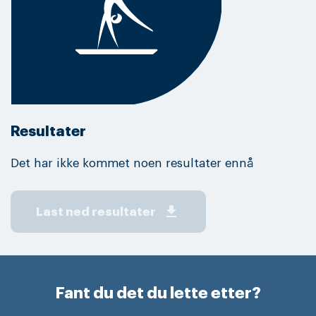
Resultater
Det har ikke kommet noen resultater ennå
get_app
Last ned resultater
Fant du det du lette etter?