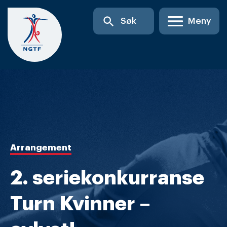
Skip
search
Søk
Meny
to
content
Arrangement
2. seriekonkurranse
Turn Kvinner –