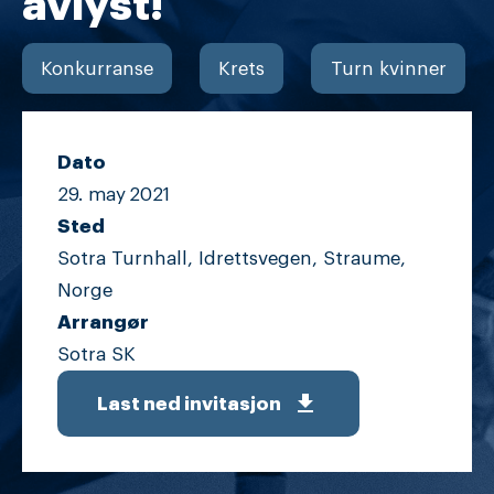
avlyst!
Konkurranse
Krets
Turn kvinner
Dato
29. may
2021
Sted
Sotra Turnhall, Idrettsvegen, Straume,
Norge
Arrangør
Sotra SK
get_app
Last ned invitasjon