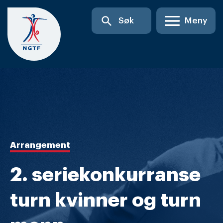
Skip
search
Søk
Meny
to
content
Arrangement
2. seriekonkurranse
turn kvinner og turn