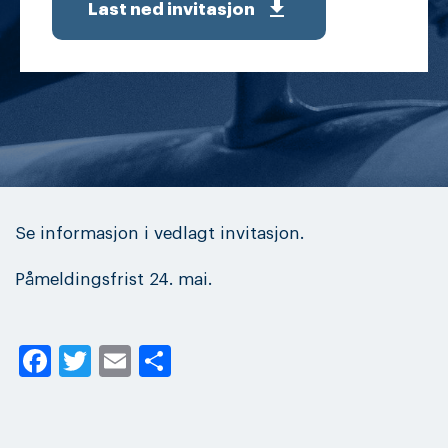
get_app
Last ned invitasjon
Se informasjon i vedlagt invitasjon.
Påmeldingsfrist 24. mai.
Facebook
Twitter
Email
Share