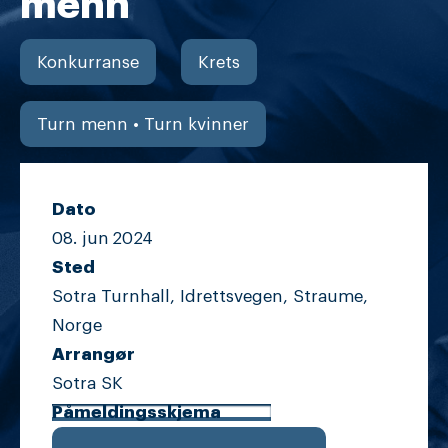
menn
Konkurranse
Krets
Turn menn • Turn kvinner
Dato
08. jun
2024
Sted
Sotra Turnhall, Idrettsvegen, Straume,
Norge
Arrangør
Sotra SK
Påmeldingsskjema