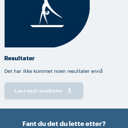
Resultater
Det har ikke kommet noen resultater ennå
get_app
Last ned resultater
Fant du det du lette etter?