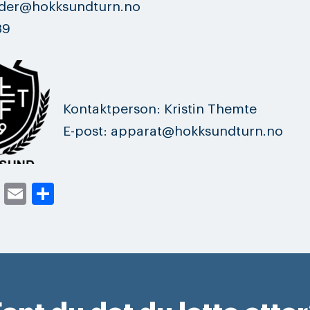
eder@hokksundturn.no
39
Kontaktperson: Kristin Themte
E-post: apparat@hokksundturn.no
cebook
Twitter
Email
Share