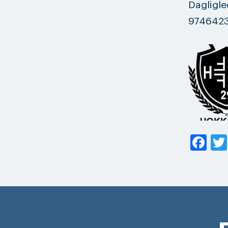
Dagligl
974642
Fa