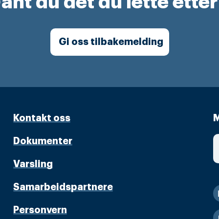
ant du det du lette ette
Gi oss tilbakemelding
Kontakt oss
M
Dokumenter
Varsling
Samarbeidspartnere
Personvern