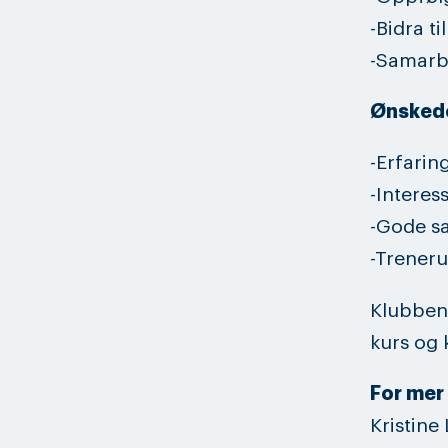
-Bidra t
-Samarbe
Ønskede
-Erfaring
-Interes
-Gode s
-Treneru
Klubben 
kurs og 
For mer
Kristine