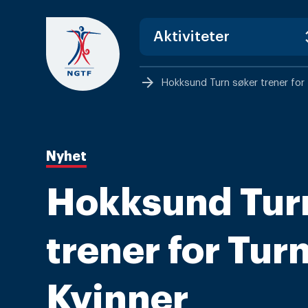
Skip
to
content
arrow_forward
Hokksund Turn søker trener for 
Nyhet
Hokksund Tur
trener for Tur
Kvinner