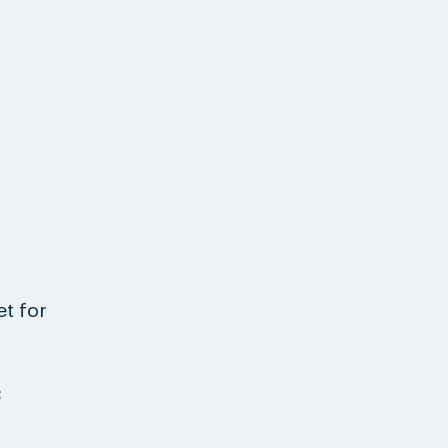
et for
: