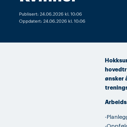
Publisert: 24.06.2026 kl. 10:06
Oppdatert: 24.06.2026 kl. 10:06
Hokksund
hovedtre
ønsker å
trenings
Arbeids
-Planleg
-Oppføl