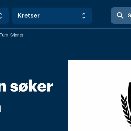
search
Turn Kvinner
n søker
n