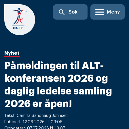
Skip
search
Søk
Meny
to
content
Nyhet
Påmeldingen til ALT-
konferansen 2026 og
daglig ledelse samling
2026 er åpen!
Tekst: Camilla Sandhaug Johnsen
Publisert: 12.06.2026 kl. 09:06
Oppdatert: 07.07.2026 kl. 13:07