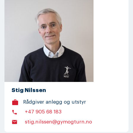
Stig Nilssen
work
Rådgiver anlegg og utstyr
phone
+47 905 68 183
email
stig.nilssen@gymogturn.no