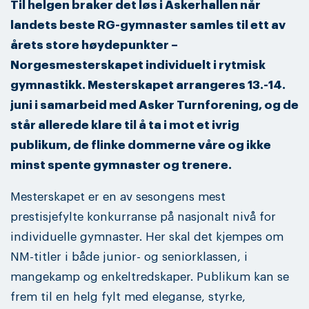
Til helgen braker det løs i Askerhallen når
landets beste RG-gymnaster samles til ett av
årets store høydepunkter –
Norgesmesterskapet individuelt i rytmisk
gymnastikk. Mesterskapet arrangeres 13.-14.
juni i samarbeid med Asker Turnforening, og de
står allerede klare til å ta i mot et ivrig
publikum, de flinke dommerne våre og ikke
minst spente gymnaster og trenere.
Mesterskapet er en av sesongens mest
prestisjefylte konkurranse på nasjonalt nivå for
individuelle gymnaster. Her skal det kjempes om
NM-titler i både junior- og seniorklassen, i
mangekamp og enkeltredskaper. Publikum kan se
frem til en helg fylt med eleganse, styrke,