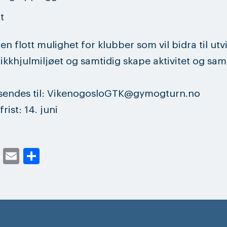
t
en flott mulighet for klubber som vil bidra til utv
kkhjulmiljøet og samtidig skape aktivitet og sam
sendes til: VikenogosloGTK@gymogturn.no
rist: 14. juni
cebook
Twitter
Email
Share