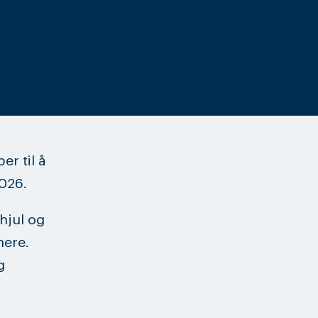
er til å
026.
hjul og
nere.
g