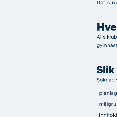
Det kan 
Hve
Alle klu
gymnasti
Slik
Søknad s
planlag
målgru
innhol