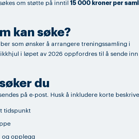
søkes om støtte på inntil
15 000 kroner per sam
m kan søke?
bber som ønsker å arrangere treningssamling i
kkhjul i løpet av 2026 oppfordres til å sende inn
 søker du
endes på e-post. Husk å inkludere korte beskrive
t tidspunkt
ppe
d og opplegg