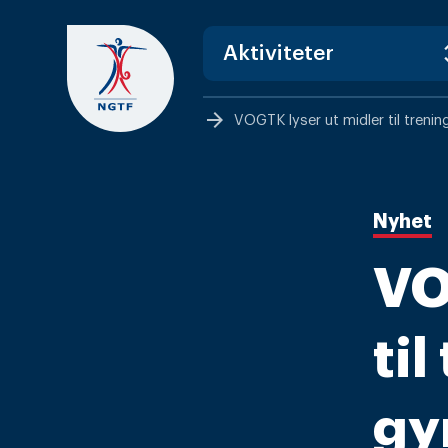
Skip
to
content
arrow_forward
VOGTK lyser ut midler til treni
Nyhet
VO
ti
gy