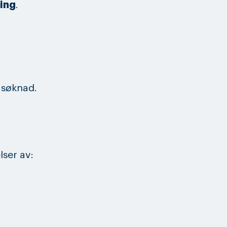
ling
.
 søknad.
lser av: