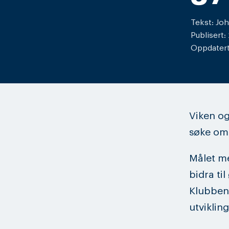
Tekst: Jo
Publisert:
Oppdatert:
Viken og
søke om 
Målet me
bidra ti
Klubbene
utviklin