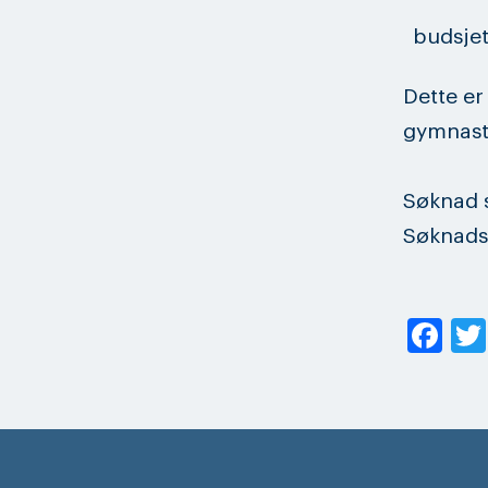
budsjet
Dette er 
gymnasti
Søknad 
Søknadsf
Fa