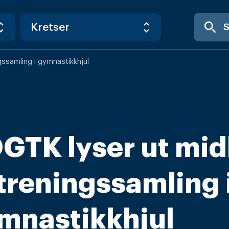
search
ngssamling i gymnastikkhjul
GTK lyser ut mid
l treningssamling 
mnastikkhjul