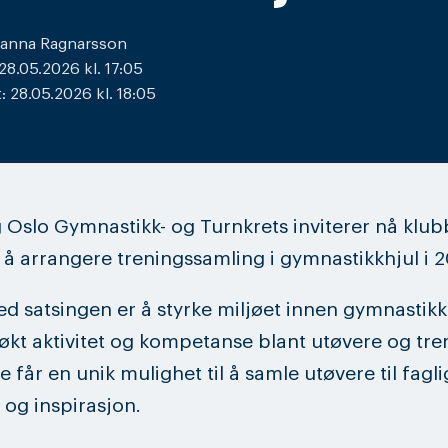
hanna Ragnarsson
 28.05.2026 kl. 17:05
 28.05.2026 kl. 18:05
 Oslo Gymnastikk- og Turnkrets inviterer nå klubb
å arrangere treningssamling i gymnastikkhjul i 2
d satsingen er å styrke miljøet innen gymnastikk
l økt aktivitet og kompetanse blant utøvere og tre
 får en unik mulighet til å samle utøvere til fagli
g og inspirasjon.