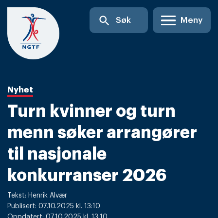
Skip
search
Søk
Meny
to
content
Nyhet
Turn kvinner og turn
menn søker arrangører
til nasjonale
konkurranser 2026
Tekst: Henrik Alvær
Publisert: 07.10.2025 kl. 13:10
Oppdatert: 07.10.2025 kl. 13:10