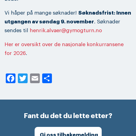
Vi håper på mange søknader!
Søknadsfrist: Innen
utgangen av søndag 9. november
. Søknader
sendes til
henrik.alvaer@gymogturn.no
Her er oversikt over de nasjonale konkurransene
for 2026
.
Facebook
Twitter
Email
Share
Fant du det du lette etter?
Gi oss tilbakemelding