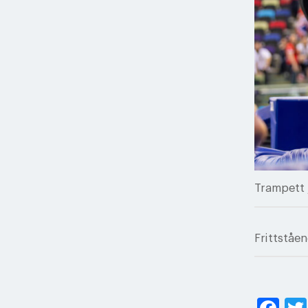
Trampett j
Frittståen