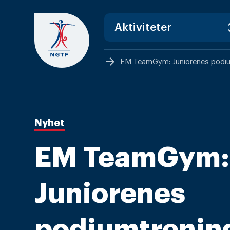
Skip
to
content
arrow_forward
EM TeamGym: Juniorenes podiu
Nyhet
EM TeamGym:
Juniorenes
podiumtrening