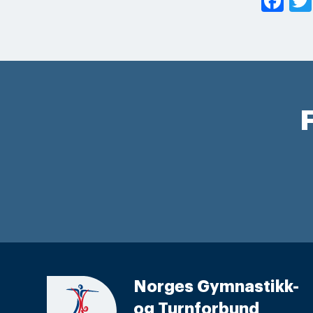
Fa
F
Norges Gymnastikk-
og Turnforbund