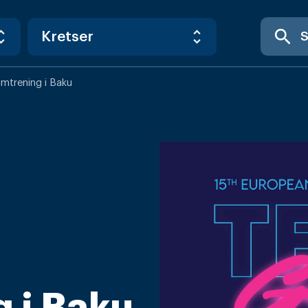
search
mtrening i Baku
 i Baku