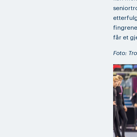
seniortr
etterful
fingrene
får et g
Foto: Tr