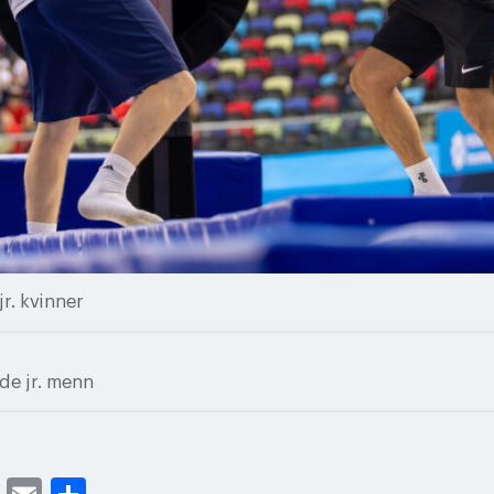
r. kvinner
de jr. menn