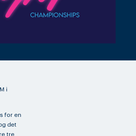
M i
s for en
 og det
e tre