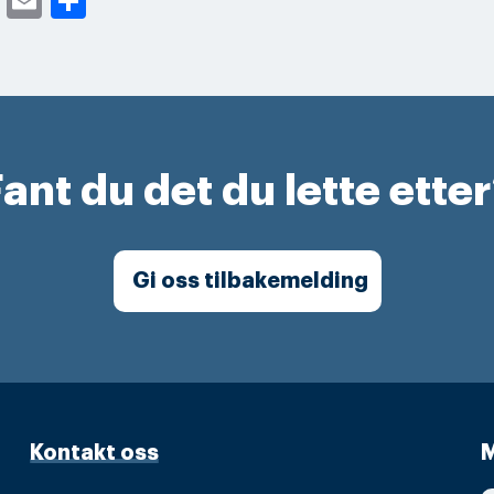
cebook
Twitter
Email
Share
ant du det du lette ette
Gi oss tilbakemelding
Kontakt oss
M