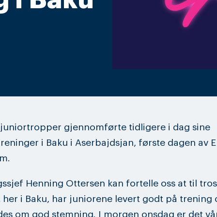
 juniortropper gjennomførte tidligere i dag sine
eninger i Baku i Aserbajdsjan, første dagen av E
m.
ssjef Henning Ottersen kan fortelle oss at til tros
rt her i Baku, har juniorene levert godt på trening
es om god stemning. I morgen onsdag er det vår