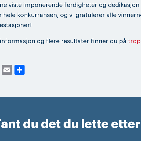
ne viste imponerende ferdigheter og dedikasjon
hele konkurransen, og vi gratulerer alle vinner
estasjoner!
informasjon og flere resultater finner du på
trop
cebook
Twitter
Email
Share
ant du det du lette ette