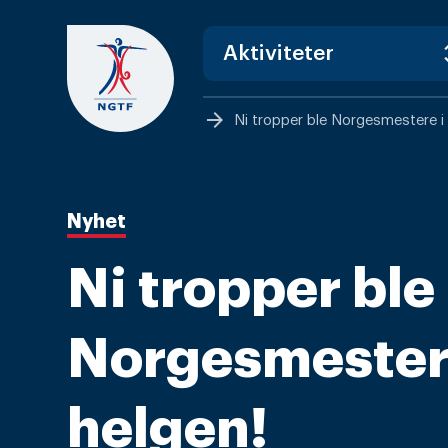
Skip
to
content
arrow_forward
Ni tropper ble Norgesmestere i 
Nyhet
Ni tropper ble
Norgesmester
helgen!