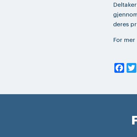
Deltaker
gjennom 
deres pr
For mer 
Fa
F