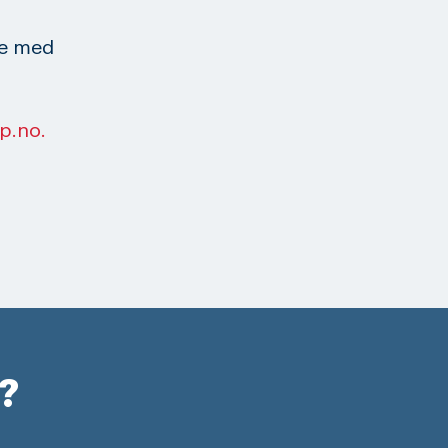
ne med
p.no.
r?