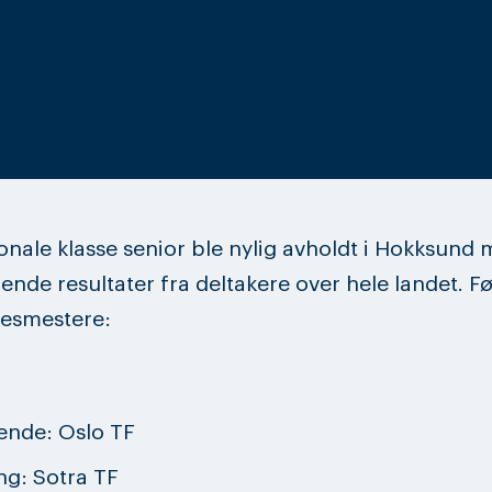
nale klasse senior ble nylig avholdt i Hokksund
nde resultater fra deltakere over hele landet. F
gesmestere:
ående: Oslo TF
ng: Sotra TF