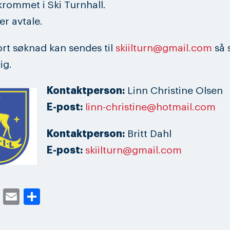
rommet i Ski Turnhall.
er avtale.
rt søknad kan sendes til
skiilturn@gmail.com
så 
ig.
Kontaktperson:
Linn Christine Olsen
E-post:
linn-christine@hotmail.com
Kontaktperson:
Britt Dahl
E-post:
skiilturn@gmail.com
cebook
Twitter
Email
Share