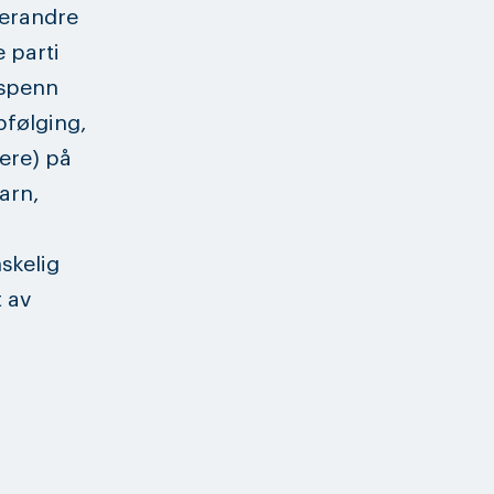
verandre
 parti
sspenn
ppfølging,
nere) på
arn,
skelig
 av