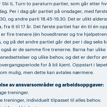
r Ski IL Turn to paraturn-partier, som går etter h
g. Per i dag går partiet på onsdager, med første
.30, og andre parti 18.45-19.30. Det er ulikt alder
 fra 6 til 17 år. Det første partiet har én til én o
 er fire trenere (én hovedtrener og tre hjelpetre
n, og på det andre partiet går det per i dag seks b
 også er de samme fire trenerne. Barna har ulike
snedsettelser og ulike behov, og det er derfor øn
vergangsperiode for å bli kjent. Oppstart i løpet
 om mulig, men dette kan avtales nærmere.
else av ansvarsområder og arbeidsoppgaver:
gge treninger.
 treninger, individuelt tilpasset til alles behov.