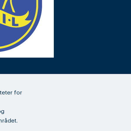
iteter for
og
mrådet.