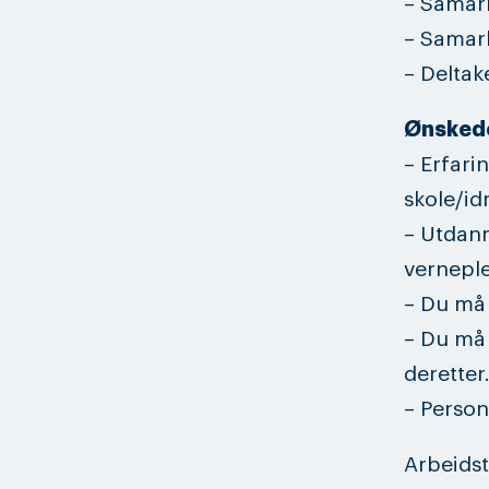
– Samar
– Samar
– Deltak
Ønskede
– Erfari
skole/idr
– Utdan
verneple
– Du må 
– Du må 
deretter
– Person
Arbeidst