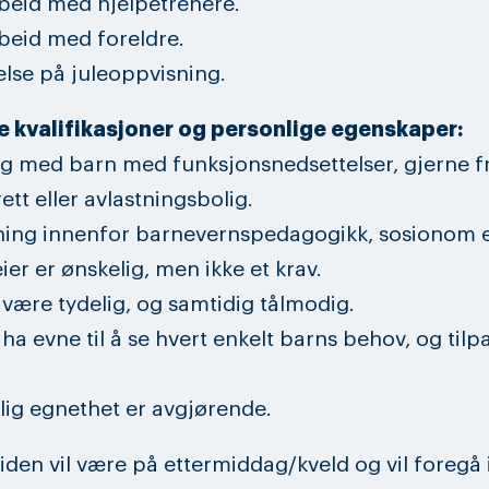
beid med hjelpetrenere.
beid med foreldre.
else på juleoppvisning.
 kvalifikasjoner og personlige egenskaper:
ng med barn med funksjonsnedsettelser, gjerne f
ett eller avlastningsbolig.
ning innenfor barnevernspedagogikk, sosionom e
ier er ønskelig, men ikke et krav.
være tydelig, og samtidig tålmodig.
ha evne til å se hvert enkelt barns behov, og tilp
.
lig egnethet er avgjørende.
iden vil være på ettermiddag/kveld og vil foregå 