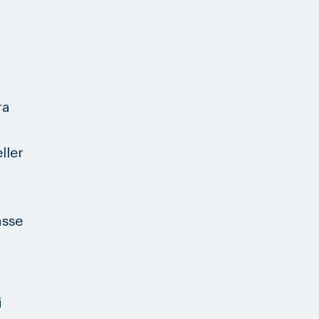
ra
ller
asse
i