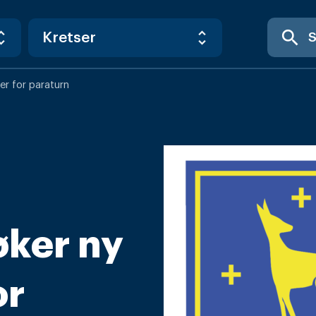
search
er for paraturn
øker ny
or