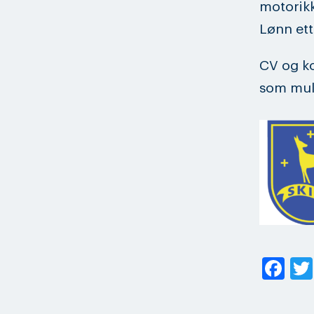
motorikk
Lønn ett
CV og ko
som mul
Fa