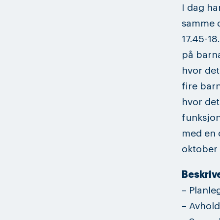
I dag ha
samme da
17.45-18
på barna,
hvor det
fire bar
hvor det
funksjon
med en o
oktober
Beskriv
– Planle
– Avholde