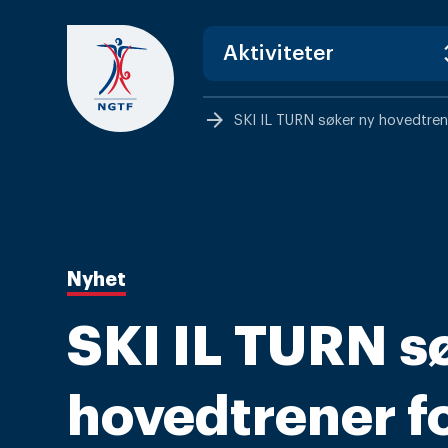
Skip
to
content
arrow_forward
SKI IL TURN søker ny hovedtren
Nyhet
SKI IL TURN s
hovedtrener f