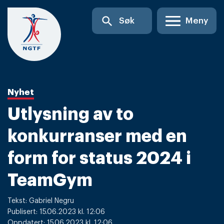
Skip
search
Søk
Meny
to
content
Nyhet
Utlysning av to
konkurranser med en
form for status 2024 i
TeamGym
Tekst: Gabriel Negru
Publisert: 15.06.2023 kl. 12:06
Oppdatert: 15.06.2023 kl. 12:06