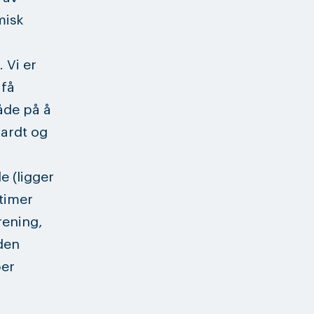
misk
 Vi er
 få
både på å
hardt og
e (ligger
 timer
rening,
 den
per