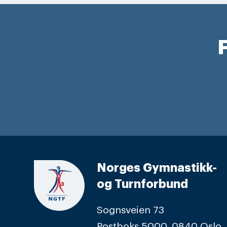
F
Norges Gymnastikk-
og Turnforbund
Sognsveien 73
Postboks 5000, 0840 Oslo