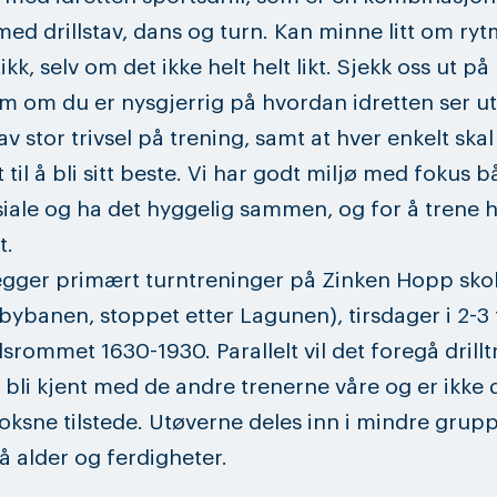
med drillstav, dans og turn. Kan minne litt om ryt
k, selv om det ikke helt helt likt. Sjekk oss ut på
m om du er nysgjerrig på hvordan idretten ser ut.
v stor trivsel på trening, samt at hver enkelt skal
 til å bli sitt beste. Vi har godt miljø med fokus 
iale og ha det hyggelig sammen, og for å trene 
t.
egger primært turntreninger på Zinken Hopp skol
 bybanen, stoppet etter Lagunen), tirsdager i 2-3
dsrommet 1630-1930. Parallelt vil det foregå drillt
l bli kjent med de andre trenerne våre og er ikke
oksne tilstede. Utøverne deles inn i mindre grup
å alder og ferdigheter.