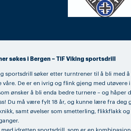
er søkes i Bergen – TIF Viking sportsdrill
g sportsdrill søker etter turntrener til å bli med å
 våre. De er en ivrig og flink gjeng med utøvere i
 som ønsker å bli enda bedre turnere – og håper d
ss! Du må være fylt 18 år, og kunne lære fra deg 
nikk, samt øvelser som smetterling, flikkflakk og
ganger.
r med idretten sportsdrill, som er en kombinasjon