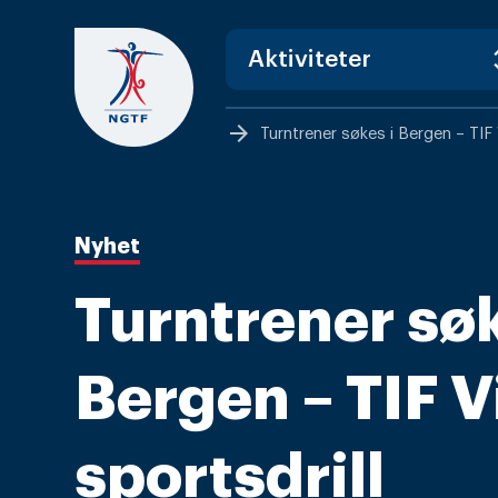
Skip
to
content
arrow_forward
Turntrener søkes i Bergen – TIF 
Nyhet
Turntrener søk
Bergen – TIF V
sportsdrill