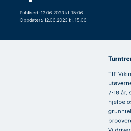
Publisert: 12.06.2023 kl. 15:06
Oppdatert: 12.06.2023 kl. 15:06
Turntren
TIF Vikin
utøverne
7-18 år,
hjelpe o
grunntek
broover
Vi drive