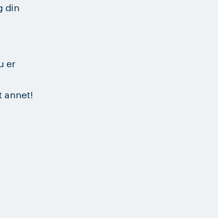
g din
u er
t annet!