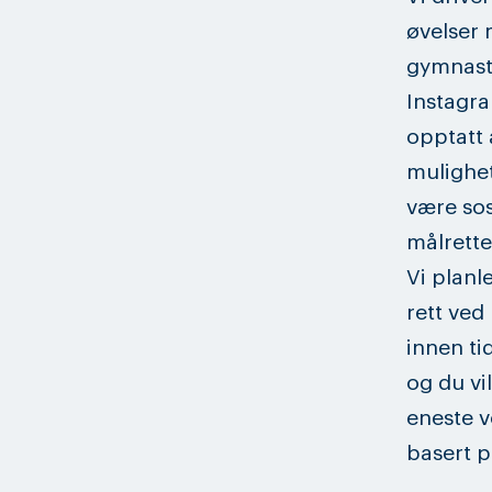
øvelser 
gymnastik
Instagra
opptatt a
mulighet
være sos
målrette
Vi planl
rett ved
innen ti
og du vi
eneste v
basert p