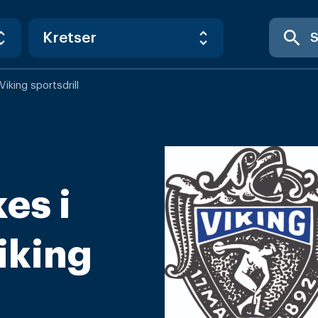
search
Viking sportsdrill
es i
iking