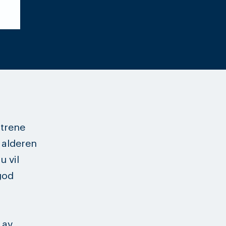
 trene
 alderen
u vil
god
 av