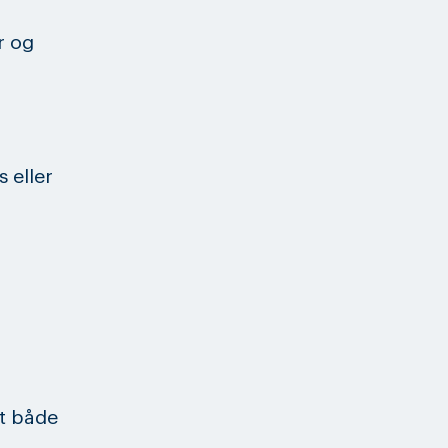
r og
 eller
t både