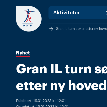
Skip
to
content
arrow_forward
Gran IL turn søker etter ny hov
Nyhet
Gran IL turn s
etter ny hove
Publisert: 19.01.2023 kl. 12:01
Oppdatert: 19.01.2023 kl. 12:01