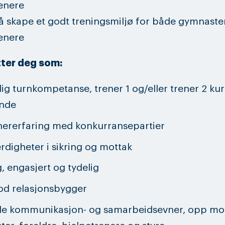
enere
l å skape et godt treningsmiljø for både gymnaste
enere
tter deg som:
lig turnkompetanse, trener 1 og/eller trener 2 kurs
ende
nererfaring med konkurransepartier
rdigheter i sikring og mottak
g, engasjert og tydelig
od relasjonsbygger
de kommunikasjon- og samarbeidsevner, opp mo