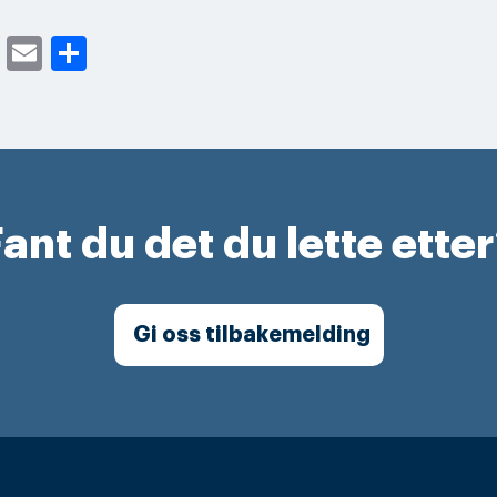
cebook
Twitter
Email
Share
ant du det du lette ette
Gi oss tilbakemelding