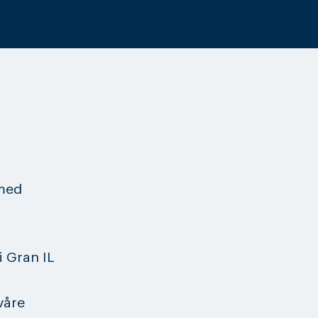
 med
i Gran IL
våre