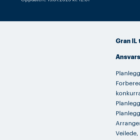
Gran IL 
Ansvar
Planlegg
Forbered
konkurr
Planlegg
Planlegg
Arranger
Veilede,