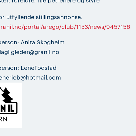
er, foreldre, hjelpetrenere og styre
for utfyllende stillingsannonse:
granil.no/portal/arego/club/1153/news/9457156
person: Anita Skogheim
dagligleder@granil.no
person: LeneFodstad
 lenerieb@hotmail.com