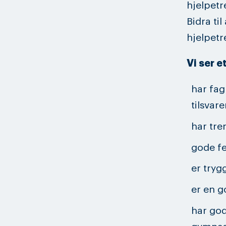
hjelpetr
Bidra ti
hjelpetr
Vi ser e
har fag
tilsvar
har tre
gode fe
er tryg
er en g
har go